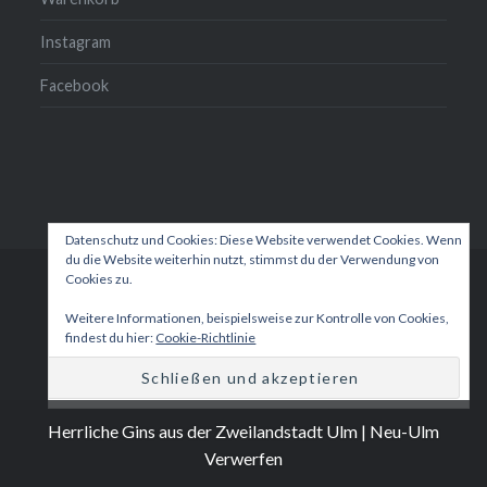
Instagram
Facebook
Datenschutz und Cookies: Diese Website verwendet Cookies. Wenn
du die Website weiterhin nutzt, stimmst du der Verwendung von
Cookies zu.
Unsere
Mein
Kasse
Warenkorb
Instagram
Facebook
Gins
Konto
Weitere Informationen, beispielsweise zur Kontrolle von Cookies,
findest du hier:
Cookie-Richtlinie
Proudly powered by WordPress
|
Theme: Dyad 2 by
WordPress.com
.
Herrliche Gins aus der Zweilandstadt Ulm | Neu-Ulm
Verwerfen