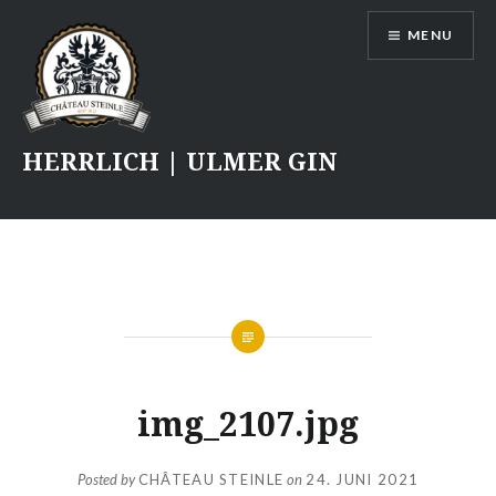
Skip
MENU
to
content
HERRLICH | ULMER GIN
img_2107.jpg
Posted by
CHÂTEAU STEINLE
on
24. JUNI 2021