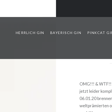
HERRLICH GIN
BAYERISCH GIN
PINKCAT GI
OMG!!! & WTF!!
jetzt leider komp
06.01.20 brennen
weltprämierten 