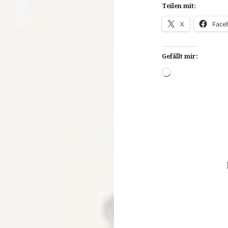
Teilen mit:
X
Face
Gefällt mir:
Wird
geladen …
Beitragsnavigat