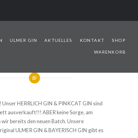
N
ULMER GIN
AKTUELLES
KONTAKT
SHOP
WARENKORB
! Unser HERRLICH GIN & PINKCAT GIN sind
lett ausverkauft!!! ABER keine Sorge, am
 wir bereits den neuen Batch. Unsere
original ULMER GIN & BAYERISCH GIN gibt es