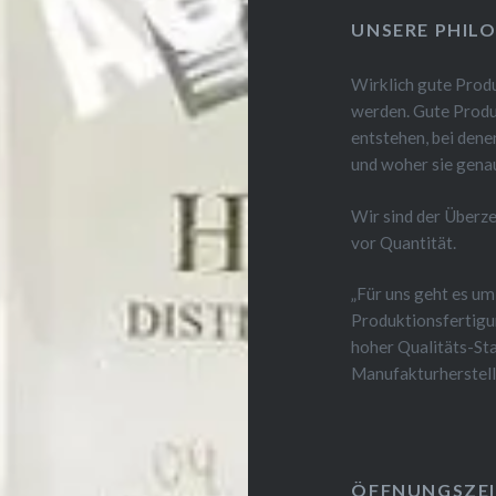
UNSERE PHIL
Wirklich gute Produ
werden. Gute Produ
entstehen, bei den
und woher sie gen
Wir sind der Überz
vor Quantität.
„Für uns geht es um
Produktionsfertigu
hoher Qualitäts-Sta
Manufakturherstell
ÖFFNUNGSZEI