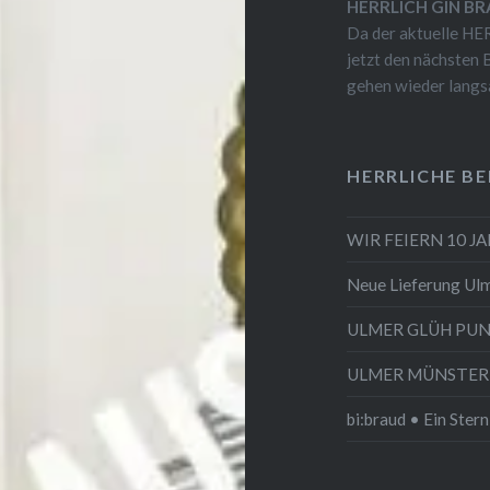
HERRLICH GIN BR
Da der aktuelle HER
jetzt den nächste
gehen wieder langs
HERRLICHE BE
WIR FEIERN 10 J
Neue Lieferung Ulm
ULMER GLÜH PU
ULMER MÜNSTER ist
bi:braud • Ein Stern