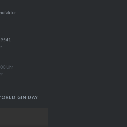
nufaktur
39541
e
9:00 Uhr
hr
WORLD GIN DAY