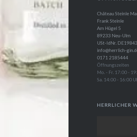
Château Steinle Ma
Frank Steinle
Am Hügel 5
89233 Neu-Ulm
USt-IdNr. DE1984
info@herrlich-gin.d
0171 2185444
Öffnungszeiten
Mo. - Fr. 17:00 - 1
Sa. 14:00 - 16:00 U
HERRLICHER 