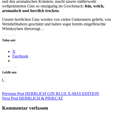
und den aromatischen Kräutern, macht unsere mittlerweile
weltprämierten Gins so einzigartig im Geschmack:
fein, weich,
aromatisch und herrlich trocken.
Unsere herrlichen Gins werden von vielen
Ginkennern geliebt, von
Weinliebhabern geschätzt und haben sogar
bereits
eingefleischte
Whiskeyfans überzeugt…
Teilen mit:
X
Facebook
Gefällt mir:
Wird
geladen …
Beitragsnavigation
Previous Post
HERRLICH GIN BLUE X-MAS EDITION
Next Post
HERRLICH & PINKCAT
Kommentar verfassen