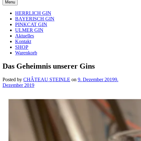
Menu
HERRLICH GIN
BAYERISCH GIN
PINKCAT GIN
ULMER GIN
Aktuelles
Kontakt
SHOP
Warenkorb
Das Geheimnis unserer Gins
Posted by
CHÂTEAU STEINLE
on
9. Dezember 2019
9.
Dezember 2019