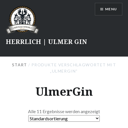
Skip
MENU
to
content
HERRLICH | ULMER GIN
START
/ PRODUKTE VERSCHLAGWORTET MIT
„ULMERGIN“
UlmerGin
Alle 11 Ergebnisse werden angezeigt