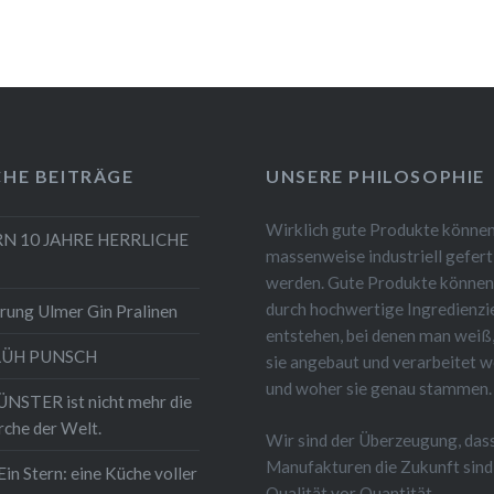
CHE BEITRÄGE
UNSERE PHILOSOPHIE
Wirklich gute Produkte können
RN 10 JAHRE HERRLICHE
massenweise industriell gefert
werden. Gute Produkte können
durch hochwertige Ingredienzi
rung Ulmer Gin Pralinen
entstehen, bei denen man weiß
LÜH PUNSCH
sie angebaut und verarbeitet 
und woher sie genau stammen.
STER ist nicht mehr die
rche der Welt.
Wir sind der Überzeugung, das
Manufakturen die Zukunft sind
Ein Stern: eine Küche voller
Qualität vor Quantität.