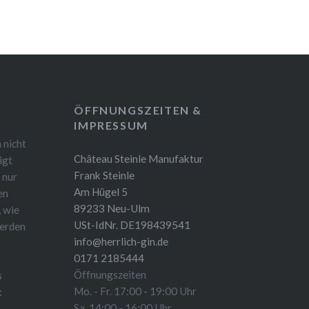
ÖFFNUNGSZEITEN &
IMPRESSUM
 nicht
Château Steinle Manufaktur
igt
Frank Steinle
 nur
Am Hügel 5
en
89233 Neu-Ulm
, wie
USt-IdNr. DE198439541
werden
info@herrlich-gin.de
0171 2185444
Öffnungszeiten
s
Mo. - Fr. 17:00 - 19:00 Uhr
:
Sa. 14:00 - 16:00 Uhr