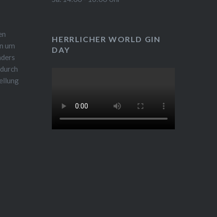
en
HERRLICHER WORLD GIN
en um
DAY
nders
 durch
ellung