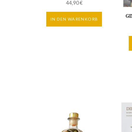
44,90
€
GI
IN DEN WARENKORB