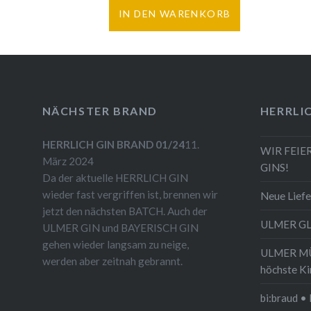
IN DEN WARENKORB
NÄCHSTER BRAND
HERRLI
HERRLICH GIN BRAND 01/24
11.
WIR FEIE
März 2024
GINS!
Da der aktuelle HERRLICH GIN
wieder fast vergriffen ist, brennen wir
Neue Liefe
jetzt den nächsten BATCH. Auch der
ULMER G
ULMER GIN und BAYERISCH GIN
gehen wieder langsam zu neige,
ULMER MÜN
werden aber zeitnah gebrannt.
höchste Ki
bi:braud • 