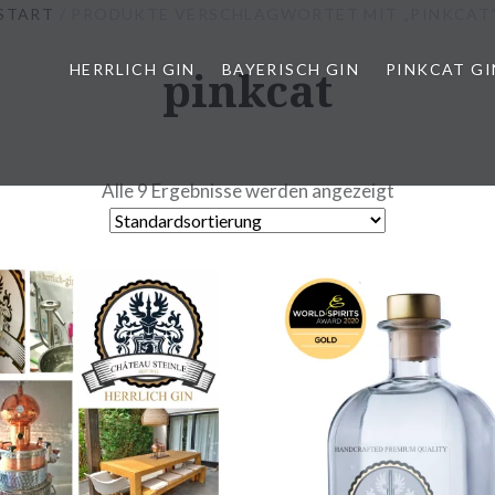
START
/ PRODUKTE VERSCHLAGWORTET MIT „PINKCAT
HERRLICH GIN
pinkcat
BAYERISCH GIN
PINKCAT GI
Alle 9 Ergebnisse werden angezeigt