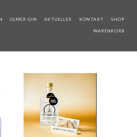
“
N
ULMER GIN
AKTUELLES
KONTAKT
SHOP
WARENKORB