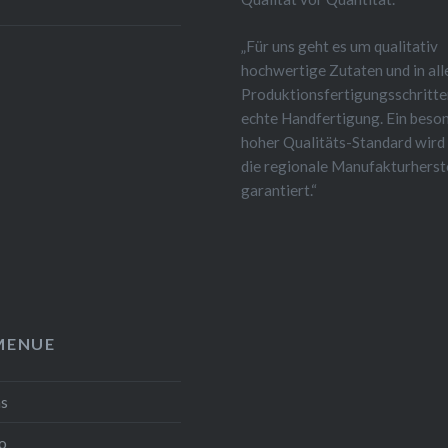
„Für uns geht es um qualitativ
hochwertige Zutaten und in all
Produktionsfertigungsschritt
echte Handfertigung. Ein beso
hoher Qualitäts-Standard wird
die regionale Manufakturherst
garantiert.“
MENUE
ns
o