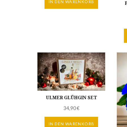
IN DEN WARENKORB
ULMER GLÜHGIN SET
34,90
€
IN DEN WARENKORB