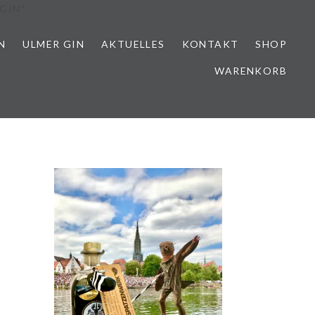
GIN“
N
ULMER GIN
AKTUELLES
KONTAKT
SHOP
WARENKORB