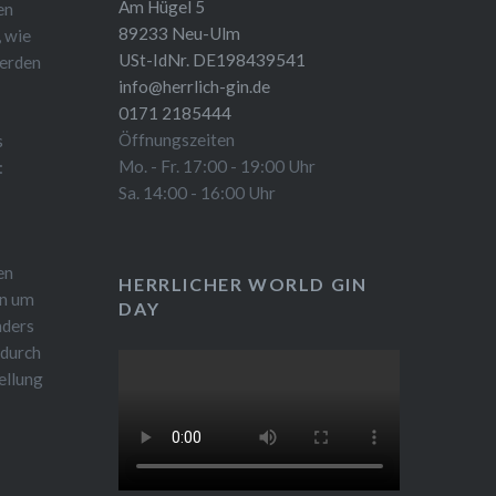
Am Hügel 5
en
89233 Neu-Ulm
, wie
USt-IdNr. DE198439541
werden
info@herrlich-gin.de
0171 2185444
Öffnungszeiten
s
Mo. - Fr. 17:00 - 19:00 Uhr
:
Sa. 14:00 - 16:00 Uhr
en
HERRLICHER WORLD GIN
en um
DAY
nders
 durch
ellung