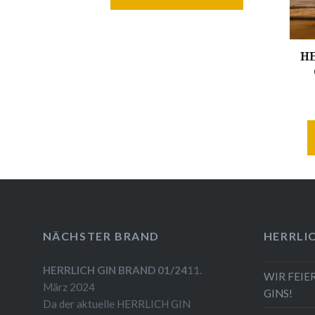
HE
NÄCHSTER BRAND
HERRLI
HERRLICH GIN BRAND 01/24
11.
WIR FEIE
März 2024
GINS!
Da der aktuelle HERRLICH GIN