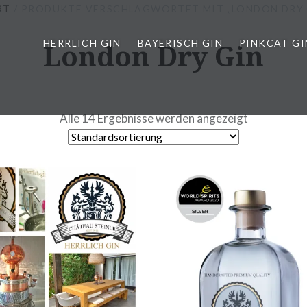
RT
/ PRODUKTE VERSCHLAGWORTET MIT „LONDON DRY 
HERRLICH GIN
London Dry Gin
BAYERISCH GIN
PINKCAT GI
Alle 14 Ergebnisse werden angezeigt