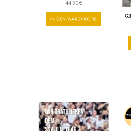
44,90
€
GI
IN DEN WARENKORB