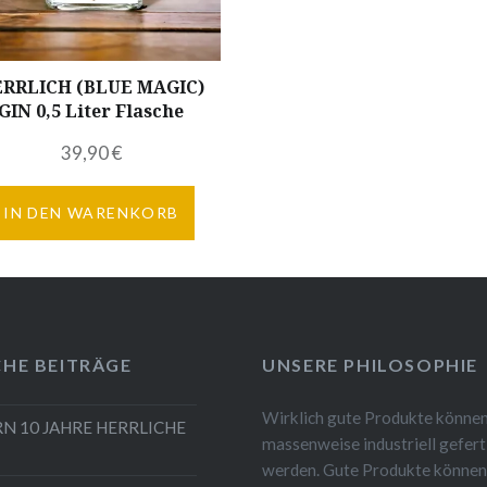
RRLICH (BLUE MAGIC)
GIN 0,5 Liter Flasche
39,90
€
IN DEN WARENKORB
CHE BEITRÄGE
UNSERE PHILOSOPHIE
Wirklich gute Produkte können
RN 10 JAHRE HERRLICHE
massenweise industriell gefert
werden. Gute Produkte können