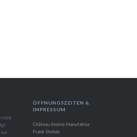
ÖFFNUNGSZEITEN &
IMPRESSUM
 nicht
Château Steinle Manufaktur
igt
Frank Steinle
 nur