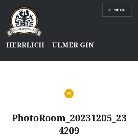
Skip
MENU
to
content
HERRLICH | ULMER GIN
PhotoRoom_20231205_23
4209