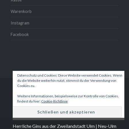
Warenkorb
Instagram
Facebook
Datenschutz und Cookies: Diese Website verwendet Cookies. Wenn
du die Website weiterhin nutzt, stimmst du der Verwendung von
Cookies zu.
Unsere
Mein
Kasse
Warenkorb
Instagram
Facebook
Gins
Konto
Weitere Informationen, beispielsweise zur Kontrolle von Cookies,
findest du hier:
Cookie-Richtlinie
Proudly powered by WordPress
|
Theme: Dyad 2 by
WordPress.com
.
Herrliche Gins aus der Zweilandstadt Ulm | Neu-Ulm