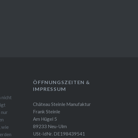
ÖFFNUNGSZEITEN &
IMPRESSUM
 nicht
Château Steinle Manufaktur
igt
Frank Steinle
 nur
Am Hügel 5
en
89233 Neu-Ulm
, wie
USt-IdNr. DE198439541
werden