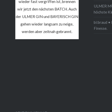
wieder fast vergriffen ist, brennen
ULMER MÜN
wir jetzt den nächsten BATCH. Auch
höchste Ki
der ULMER GIN und BAYERISCH GIN
bi:braud • 
gehen wieder langsam zu neige,
Finesse.
werden aber zeitnah gebrannt.