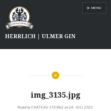
Skip
MENU
to
content
HERRLICH | ULMER GIN
img_3135.jpg
Posted by
CHÂTEAU STEINLE
on
24. JULI 2021