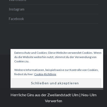
Instagram
Facebook
Datenschutz und Cookies: Diese Website verwendet Cookies. Wenn
du die Website weiterhin nutzt, stimmst du der Verwendung von
Cookies zu.
Unsere
Mein
Kasse
Warenkorb
Instagram
Facebook
Gins
Konto
Weitere Informationen, beispielsweise zur Kontrolle von Cookies,
findest du hier:
Cookie-Richtlinie
Proudly powered by WordPress
|
Theme: Dyad 2 by
WordPress.com
.
Herrliche Gins aus der Zweilandstadt Ulm | Neu-Ulm
Verwerfen