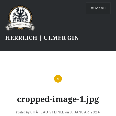
Skip
MENU
to
content
HERRLICH | ULMER GIN
cropped-image-1.jpg
Posted by
CHÂTEAU STEINLE
on
8. JANUAR 2024