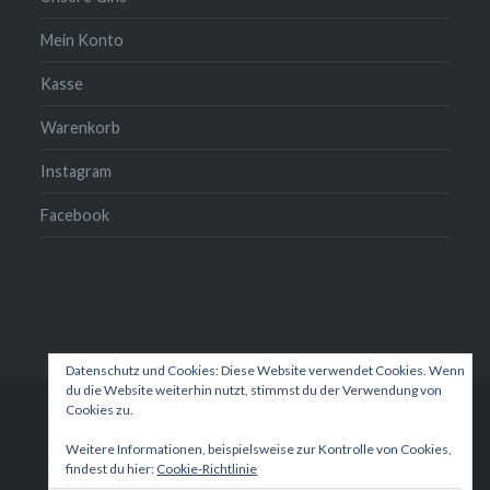
Mein Konto
Kasse
Warenkorb
Instagram
Facebook
Datenschutz und Cookies: Diese Website verwendet Cookies. Wenn
du die Website weiterhin nutzt, stimmst du der Verwendung von
Cookies zu.
Unsere
Mein
Kasse
Warenkorb
Instagram
Facebook
Gins
Konto
Weitere Informationen, beispielsweise zur Kontrolle von Cookies,
findest du hier:
Cookie-Richtlinie
Proudly powered by WordPress
|
Theme: Dyad 2 by