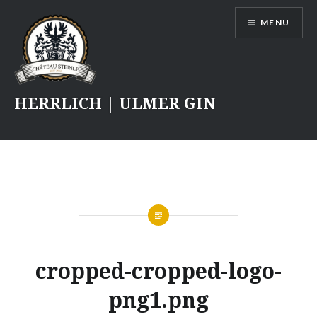
Skip
MENU
to
content
HERRLICH | ULMER GIN
cropped-cropped-logo-
png1.png