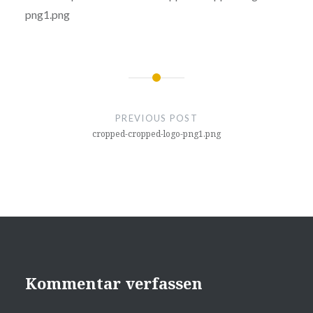
png1.png
Beitragsnavigation
PREVIOUS POST
cropped-cropped-logo-png1.png
Kommentar verfassen