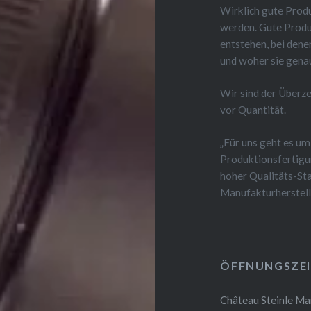
Wirklich gute Produ
werden. Gute Produ
entstehen, bei den
und woher sie gen
Wir sind der Überz
vor Quantität.
„Für uns geht es um
Produktionsfertigu
hoher Qualitäts-Sta
Manufakturherstell
ÖFFNUNGSZEI
Château Steinle Ma