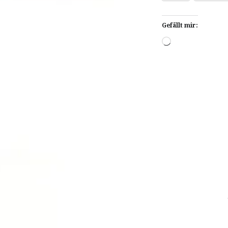
Gefällt mir:
Wird
geladen …
Beitragsnavigat