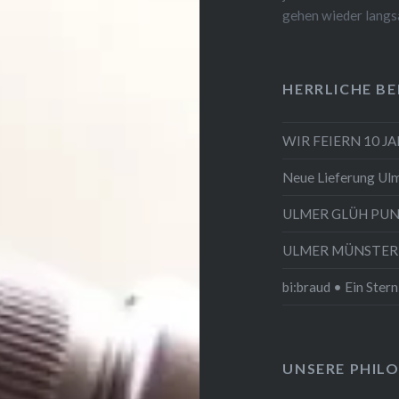
gehen wieder langs
HERRLICHE BE
WIR FEIERN 10 J
Neue Lieferung Ulm
ULMER GLÜH PU
ULMER MÜNSTER ist
bi:braud • Ein Stern
UNSERE PHIL