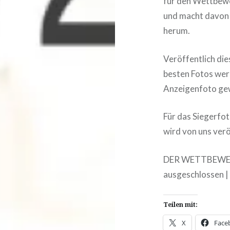
für den Wettbewe
und macht davon
herum.
Veröffentlich di
besten Fotos wer
Anzeigenfoto ge
Für das Siegerfo
wird von uns verö
DER WETTBEWERB
ausgeschlossen | 
Teilen mit:
X
Face