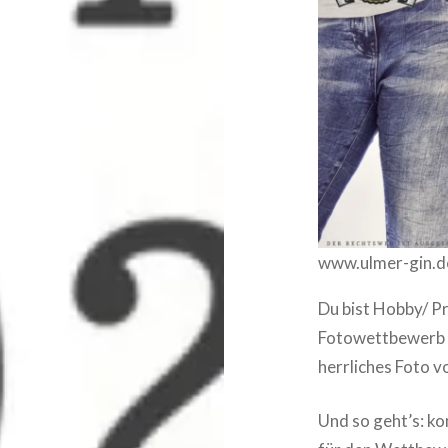
www.ulmer-gin.d
Du bist Hobby/ P
Fotowettbewerb 2
herrliches Foto 
Und so geht’s: ko