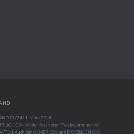
RAND
AND 01/24
11. März 2024
RLICH GIN wieder fast vergriffen ist, brennen wir
n BATCH. Auch der ULMER GIN und BAYERISCH GIN