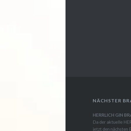
NÄCHSTER B
HERRLICH GIN BR
Da der aktuelle HER
jetzt den nächste