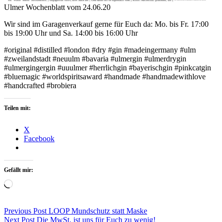
Ulmer Wochenblatt vom 24.06.20
Wir sind im Garagenverkauf gerne für Euch da: Mo. bis Fr. 17:00
bis 19:00 Uhr und Sa. 14:00 bis 16:00 Uhr
#original #distilled #london #dry #gin #madeingermany #ulm
#zweilandstadt #neuulm #bavaria #ulmergin #ulmerdrygin
#ulmergingergin #uuulmer #herrlichgin #bayerischgin #pinkcatgin
#bluemagic #worldspiritsaward #handmade #handmadewithlove
#handcrafted #brobiera
Teilen mit:
X
Facebook
Gefällt mir:
Wird
geladen …
Beitragsnavigation
Previous Post
LOOP Mundschutz statt Maske
Next Post
Die MwSt. ist uns für Euch zu wenig!