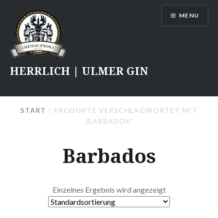
Skip
MENU
to
content
HERRLICH | ULMER GIN
START
/ PRODUKTE VERSCHLAGWORTET MIT
„BARBADOS“
Barbados
Einzelnes Ergebnis wird angezeigt